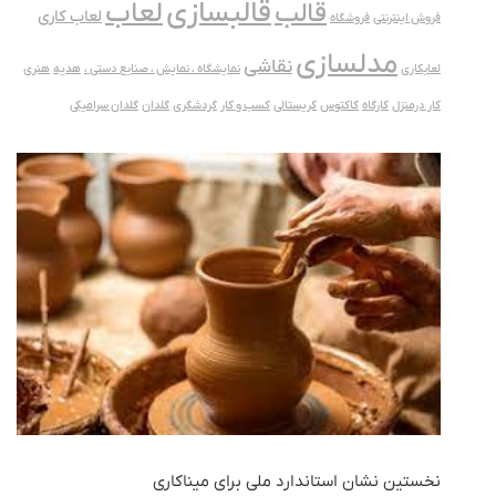
قالبسازی
لعاب
قالب
لعاب کاری
فروش اینترنتی
فروشگاه
مدلسازی
نقاشی
لعابکاری
نمایشگاه ، نمایش ، صنایع دستی ،
هدیه
هنری
کار درمنزل
کارگاه
کاکتوس
کریستالی
کسب و کار
گردشگری
گلدان
گلدان سرامیکی
نخستین نشان استاندارد ملی برای میناکاری