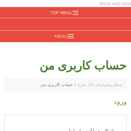
Alexa web rank
Ski
TOP MENU
t
conten
MENU
حساب کاربری من
>
حساب کاربری من
سفال وسرامیک خاک سرخ
ورود
الزامی
نام کاربری یا آدرس ایمیل
*