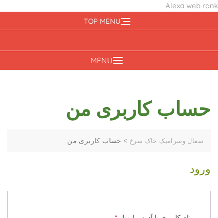
Alexa web rank
Ski
TOP MENU
t
conten
MENU
حساب کاربری من
>
حساب کاربری من
سفال وسرامیک خاک سرخ
ورود
الزامی
نام کاربری یا آدرس ایمیل
*