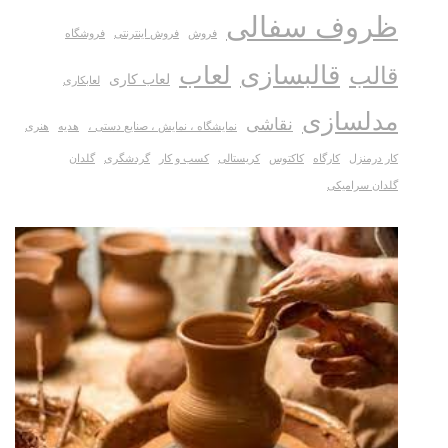
ظروف سفالی
فروش
فروش اینترنتی
فروشگاه
قالبسازی
لعاب
قالب
لعاب کاری
لعابکاری
مدلسازی
نقاشی
نمایشگاه ، نمایش ، صنایع دستی ،
هدیه
هنری
کار درمنزل
کارگاه
کاکتوس
کریستالی
کسب و کار
گردشگری
گلدان
گلدان سرامیکی