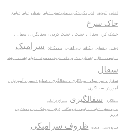
آشنایی
آموزش
اخبار ، گردشگری ، صنایع دستی ، تولید
بشقاب
تولید
تولیدی
خاک سرخ
خشک کرن سفال ، خشک ، خشک کردن ، سفالگری ، سفال ،
سرامیک
زیر لعابی
دوغاب
راهنمایی
رنگدانه
ست گلدان
سرامیک ، سفال ، پتینه کاری ، کار در خانه ، فروش محصولات ، تولید پتینه ، هنر_پتینه
سفال
سفال ، سرامیک ، میناکاری ، سفالگری ، صنایع دستی ، آموزش ،
آموزش سفالگری
سفالگیری
سفالگری
سوراخ در لعاب
صنایع دستی ، تولید ، سرامیک ، فروشگاه_اینترنتی ، فروشگاه ، جذب مشتری ،
فروش
ظروف سرامیکی
صنایع دستی ، صنعت