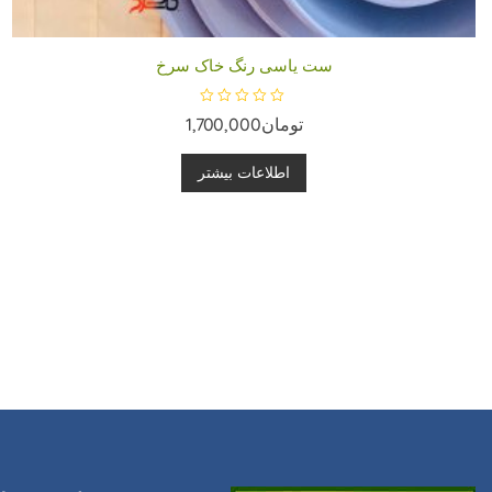
ست یاسی رنگ خاک سرخ
ا
تومان
1,700,000
م
ت
ی
ا
اطلاعات بیشتر
ز
0
ا
ز
5