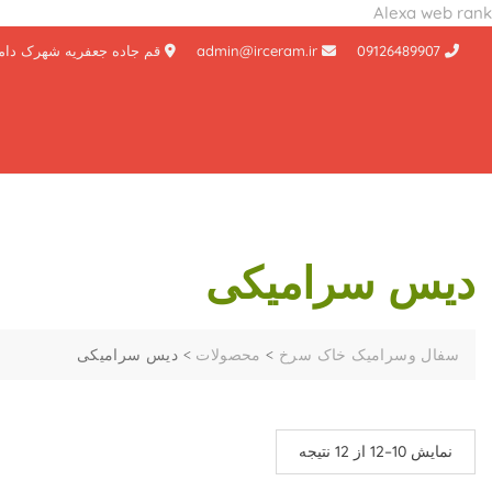
Alexa web rank
Ski
09126489907
admin@irceram.ir
قم جاده جعفریه شهرک دام
t
conten
دیس سرامیکی
سفال وسرامیک خاک سرخ
>
محصولات
>
دیس سرامیکی
نمایش 10–12 از 12 نتیجه