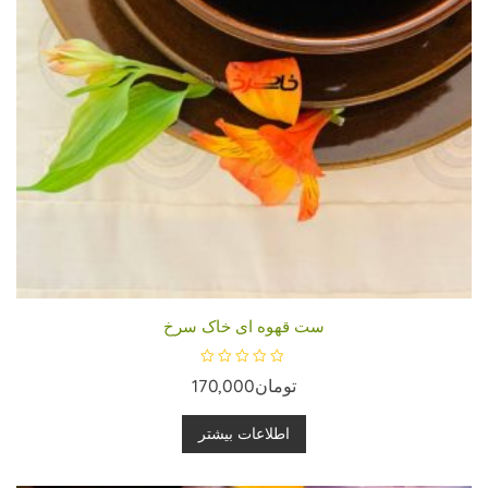
ست قهوه ای خاک سرخ
ا
تومان
170,000
م
ت
ی
ا
اطلاعات بیشتر
ز
0
ا
ز