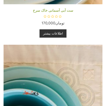
ست آبی آسمانی خاک سرخ
ا
تومان
170,000
م
ت
ی
ا
اطلاعات بیشتر
ز
0
ا
ز
5