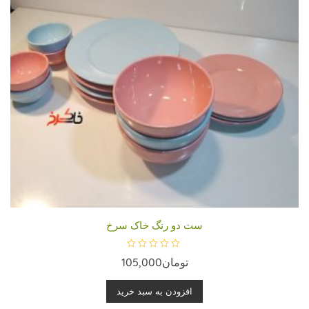
ست دو رنگ خاک سرخ
ا
تومان
105,000
م
ت
ی
ا
افزودن به سبد خرید
ز
0