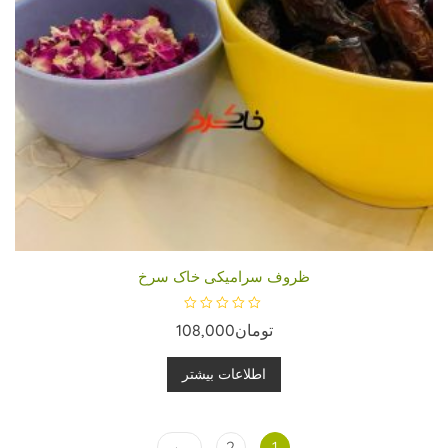
ظروف سرامیکی خاک سرخ
ا
تومان
108,000
م
ت
ی
ا
اطلاعات بیشتر
ز
0
ا
ز
5
←
2
1