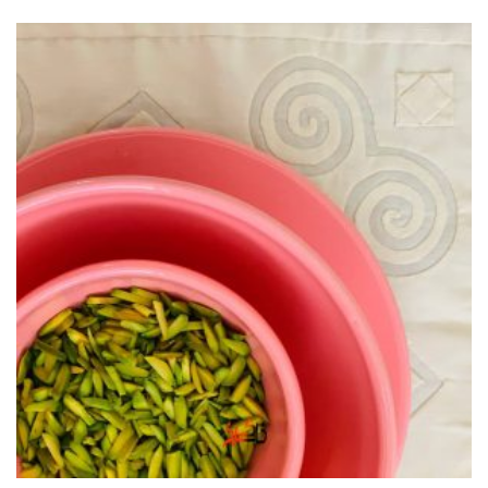
ا
ز
5