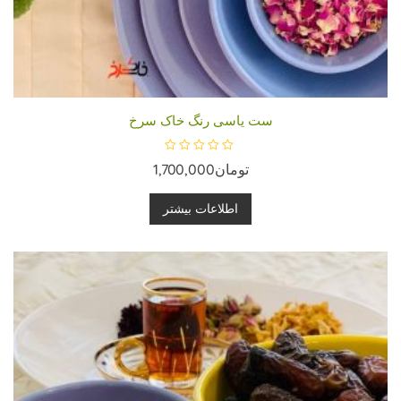
ست یاسی رنگ خاک سرخ
ا
تومان
1,700,000
م
ت
ی
ا
اطلاعات بیشتر
ز
0
ا
ز
5