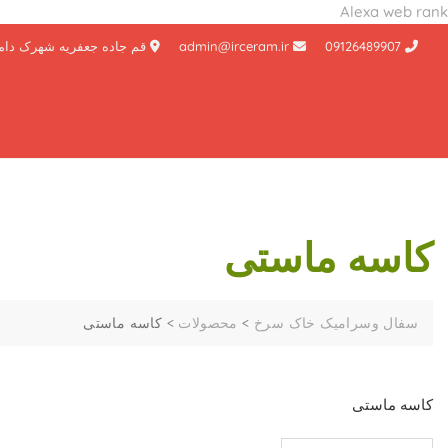
Alexa web rank
Ski
09126489907
admin@irceram.ir
قم جاده جعفریه شهرک دام
t
conten
کاسه ماستی
سفال وسرامیک خاک سرخ
>
محصولات
>
کاسه ماستی
کاسه ماستی