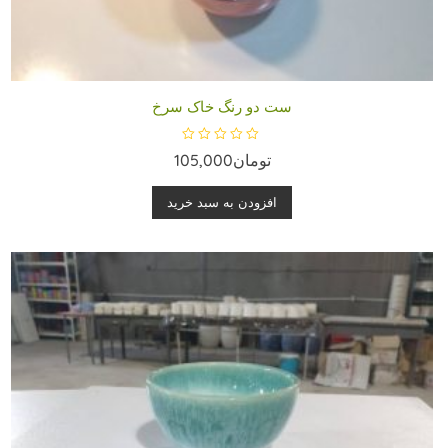
ست دو رنگ خاک سرخ
ا
تومان
105,000
م
ت
ی
ا
افزودن به سبد خرید
ز
0
ا
ز
5