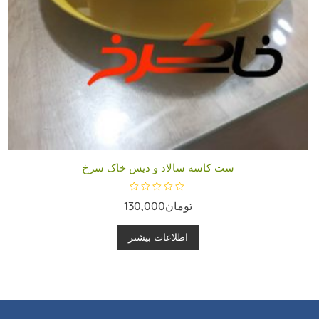
ست کاسه سالاد و دیس خاک سرخ
ا
تومان
130,000
م
ت
ی
ا
اطلاعات بیشتر
ز
0
ا
ز
5