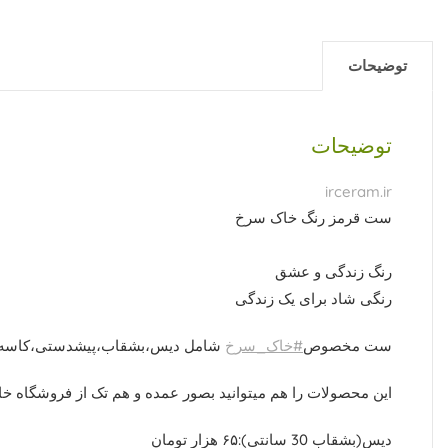
توضیحات
توضیحات
irceram.ir
ست قرمز رنگ خاک سرخ
رنگ زندگی و عشق
رنگی شاد برای یک زندگی
ست مخصوص
#خاک_سرخ
شامل دیس،بشقاب،پیشدستی،کاسه س
این محصولات را هم میتوانید بصور عمده و هم تک از فروشگاه خا
دیس(بشقاب 30 سانتی):۶۵ هزار تومان