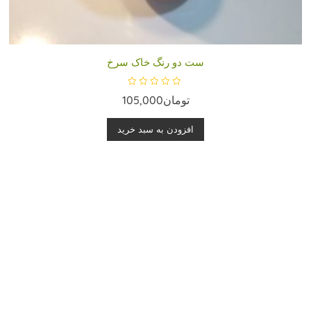
ست دو رنگ خاک سرخ
ا
تومان
105,000
م
ت
ی
ا
افزودن به سبد خرید
ز
0
ا
ز
5