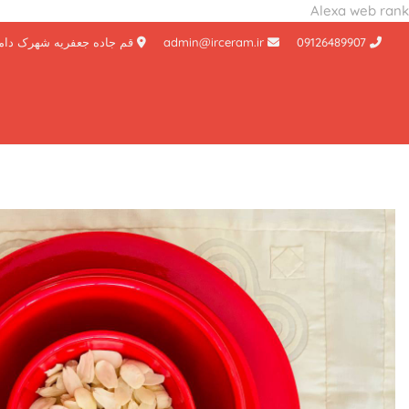
Alexa web rank
Ski
09126489907
admin@irceram.ir
قم جاده جعفریه شهرک دام
t
conten