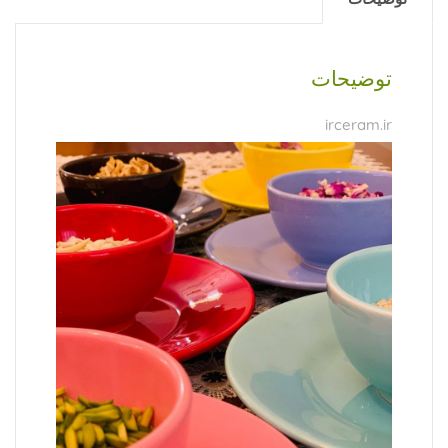
توضیحات
irceram.ir