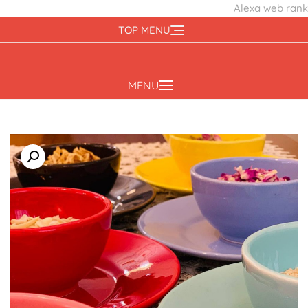
Alexa web rank
Ski
TOP MENU
t
conten
MENU