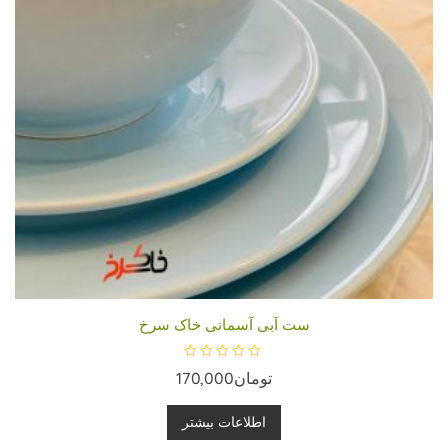
ست آبی آسمانی خاک سرخ
ا
تومان
170,000
م
ت
ی
ا
اطلاعات بیشتر
ز
0