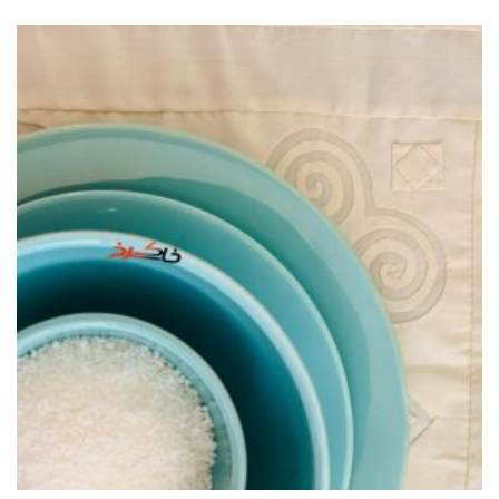
ا
ز
5