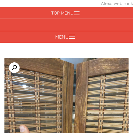
Alexa web rank
Ski
TOP MENU
t
conten
MENU