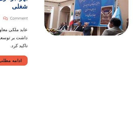
شغلی
On
Comment
بهر
عابد ملکی معاو
٨٣
طر
داشت بر توسعه
گر
تاکید کرد.
و
ایج
٨١
ادامه مطلب
فر
شغ