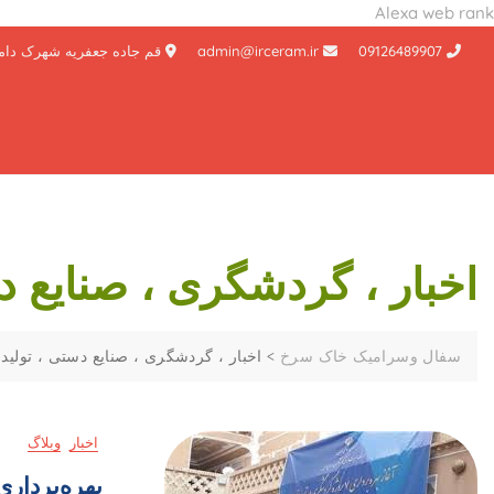
Alexa web rank
Ski
09126489907
admin@irceram.ir
قم جاده جعفریه شهرک دام
t
conten
اخبار ، گردشگری ، صنایع د
سفال وسرامیک خاک سرخ
>
اخبار ، گردشگری ، صنایع دستی ، تولید
اخبار
وبلاگ