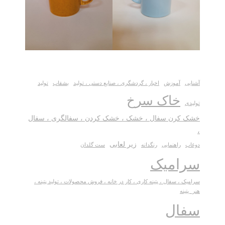
آشنایی
آموزش
اخبار ، گردشگری ، صنایع دستی ، تولید
بشقاب
تولید
خاک سرخ
تولیدی
خشک کرن سفال ، خشک ، خشک کردن ، سفالگری ، سفال
،
زیر لعابی
دوغاب
راهنمایی
رنگدانه
ست گلدان
سرامیک
سرامیک ، سفال ، پتینه کاری ، کار در خانه ، فروش محصولات ، تولید پتینه ،
هنر_پتینه
سفال