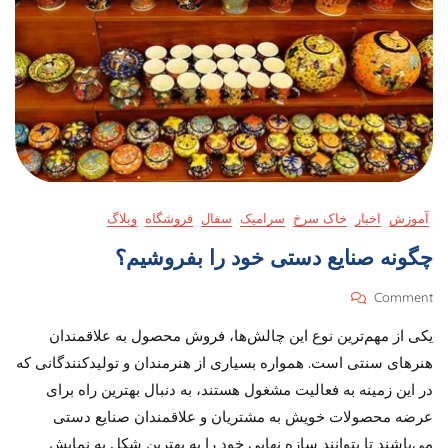
آموزش
اخبار
خاک سرخ
سرامیک
سفال
فروشگاه
وبلاگ
چگونه صنایع دستی خود را بفروشیم؟
On
Comment
چگونه
یکی از مهم‌ترین نوع این چالش‌‌ها، فروش محصول به علاقمندان
صنایع
دستی
هنرهای سنتی است. همواره بسیاری از هنرمندان و تولیدکنندگانی که
خود
در این زمینه به فعالیت مشغول هستند، به دنبال بهترین راه برای
را
عرضه محصولات خویش به مشتریان و علاقمندان صنایع دستی
بفروشیم؟
می‌باشند تا بتوانند سازه نهایی خود را به بهترین شکل به نمایش