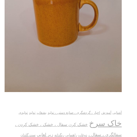
آشنایی
آموزش
اخبار ، گردشگری ، صنایع دستی ، تولید
بشقاب
تولید
تولیدی
خاک سرخ
خشک کرن سفال ، خشک ، خشک کردن ،
سفالگری ، سفال ،
زیر لعابی
دوغاب
راهنمایی
رنگدانه
ست گلدان