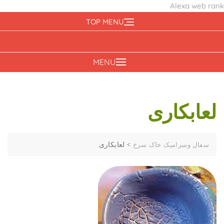
Alexa web rank
Ski
TOP MENU
t
conten
MENU
لعابکاری
>
لعابکاری
سفال وسرامیک خاک سرخ