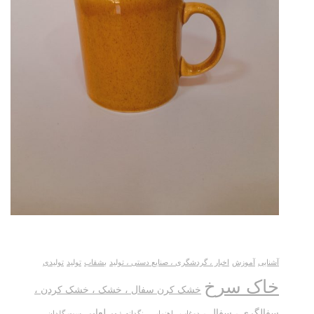
آشنایی
آموزش
اخبار ، گردشگری ، صنایع دستی ، تولید
بشقاب
تولید
تولیدی
خاک سرخ
خشک کرن سفال ، خشک ، خشک کردن ،
سفالگری ، سفال ،
زیر لعابی
دوغاب
راهنمایی
رنگدانه
ست گلدان