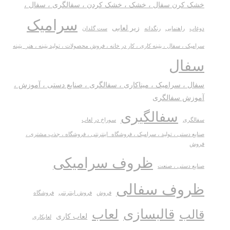
خشک کرن سفال ، خشک ، خشک کردن ، سفالگری ، سفال ،
سرامیک
زیر لعابی
دوغاب
راهنمایی
رنگدانه
ست گلدان
سرامیک ، سفال ، پتینه کاری ، کار در خانه ، فروش محصولات ، تولید پتینه ، هنر_پتینه
سفال
سفال ، سرامیک ، میناکاری ، سفالگری ، صنایع دستی ، آموزش ،
آموزش سفالگری
سفالگیری
سفالگری
سوراخ در لعاب
صنایع دستی ، تولید ، سرامیک ، فروشگاه_اینترنتی ، فروشگاه ، جذب مشتری ،
فروش
ظروف سرامیکی
صنایع دستی ، صنعت
ظروف سفالی
فروش
فروش اینترنتی
فروشگاه
قالبسازی
لعاب
قالب
لعاب کاری
لعابکاری