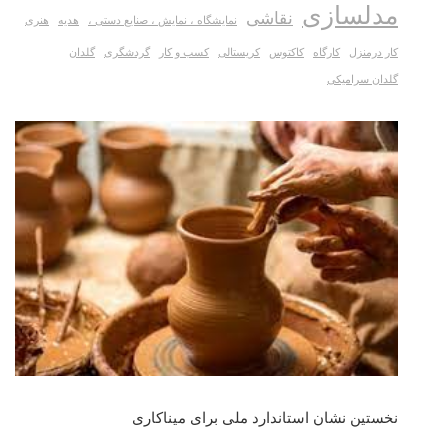
مدلسازی
نقاشی
نمایشگاه ، نمایش ، صنایع دستی ،
هدیه
هنری
کار درمنزل
کارگاه
کاکتوس
کریستالی
کسب و کار
گردشگری
گلدان
گلدان سرامیکی
نخستین نشان استاندارد ملی برای میناکاری