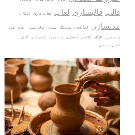
قالبسازی
لعاب
قالب
لعاب کاری
لعابکاری
مدلسازی
نقاشی
نمایشگاه ، نمایش ، صنایع دستی ،
هدیه
هنری
کار درمنزل
کارگاه
کاکتوس
کریستالی
کسب و کار
گردشگری
گلدان
گلدان سرامیکی