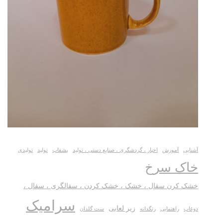
آشنایی
آموزش
اخبار ، گردشگری ، صنایع دستی ، تولید
بشقاب
تولید
تولیدی
خاک سرخ
خشک کرن سفال ، خشک ، خشک کردن ، سفالگری ، سفال ،
سرامیک
زیر لعابی
دوغاب
راهنمایی
رنگدانه
ست گلدان