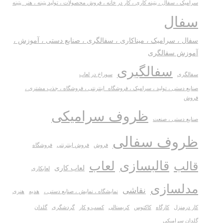
سرامیک ، سفال ، پتینه کاری ، کار در خانه ، فروش محصولات ، تولید پتینه ، هنر_پتینه
سفال
سفال ، سرامیک ، میناکاری ، سفالگری ، صنایع دستی ، آموزش ،
آموزش سفالگری
سفالگیری
سفالگری
سوراخ در لعاب
صنایع دستی ، تولید ، سرامیک ، فروشگاه_اینترنتی ، فروشگاه ، جذب مشتری ،
فروش
ظروف سرامیکی
صنایع دستی ، صنعت
ظروف سفالی
فروش
فروش اینترنتی
فروشگاه
قالبسازی
لعاب
قالب
لعاب کاری
لعابکاری
مدلسازی
نقاشی
نمایشگاه ، نمایش ، صنایع دستی ،
هدیه
هنری
کار درمنزل
کارگاه
کاکتوس
کریستالی
کسب و کار
گردشگری
گلدان
گلدان سرامیکی