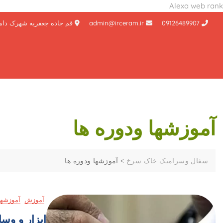
Alexa web rank
Ski
09126489907
admin@irceram.ir
قم جاده جعفریه شهرک دام
t
conten
آموزشها ودوره ها
سفال وسرامیک خاک سرخ
>
آموزشها ودوره ها
آموزش
آموزشها
ابزار و وسا