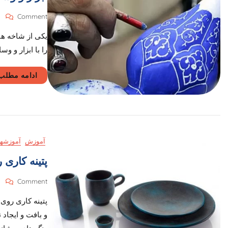
On
Comment
ابز
یکی از شاخه ها
و
وس
را با ابزار و و
مین
ادامه مطلب
آموزش
آموزشها
پتینه کاری
On
Comment
پتی
پتینه کاری روی
کا
رو
و بافت و ایجاد
سف