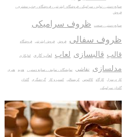
صنایع دستی ، تولید ، سرامیک ، فروشگاه_اینترنتی ، فروشگاه ، جذب مشتری ،
فروش
ظروف سرامیکی
صنایع دستی ، صنعت
ظروف سفالی
فروش
فروش اینترنتی
فروشگاه
قالبسازی
لعاب
قالب
لعاب کاری
لعابکاری
مدلسازی
نقاشی
نمایشگاه ، نمایش ، صنایع دستی ،
هدیه
هنری
کار درمنزل
کارگاه
کاکتوس
کریستالی
کسب و کار
گردشگری
گلدان
گلدان سرامیکی