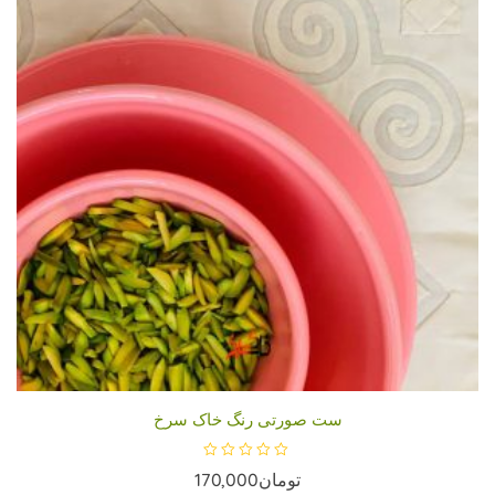
ست صورتی رنگ خاک سرخ
ا
تومان
170,000
م