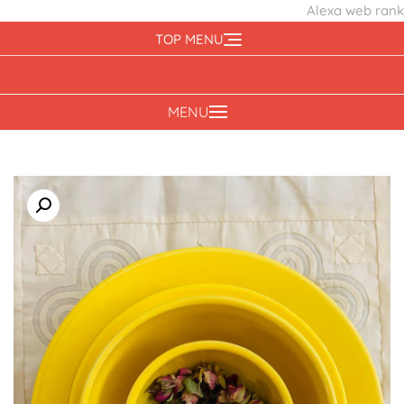
Alexa web rank
Ski
TOP MENU
t
conten
MENU