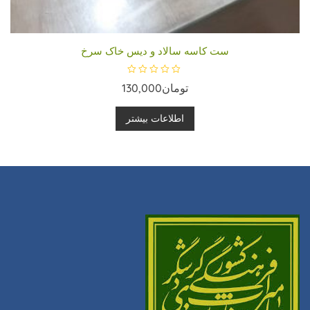
ست کاسه سالاد و دیس خاک سرخ
ا
تومان
130,000
م
ت
ی
ا
اطلاعات بیشتر
ز
0
ا
ز
5