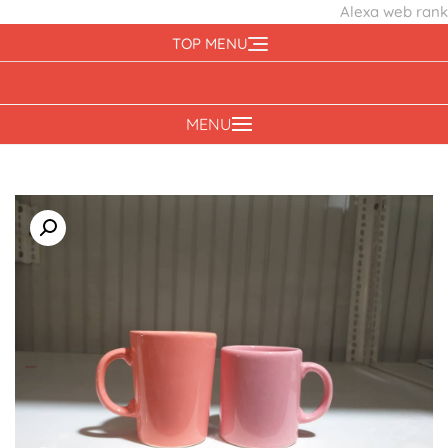
Alexa web rank
Ski
TOP MENU
t
conten
MENU