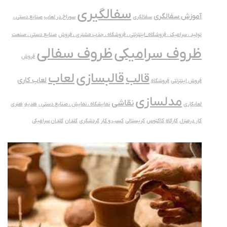
سفالگیری
آموزش سفالگری
سفالگری
سوراخ در لعاب
صنایع دستی ،
تولید ، سرامیک ، فروشگاه_اینترنتی ، فروشگاه ، جذب مشتری ، فروش
صنایع دستی ، صنعت
ظروف سفالی
ظروف سرامیکی
فروش
قالبسازی
لعاب
قالب
لعاب کاری
فروش اینترنتی
فروشگاه
مدلسازی
نقاشی
لعابکاری
نمایشگاه ، نمایش ، صنایع دستی ،
هدیه
هنری
کار درمنزل
کارگاه
کاکتوس
کریستالی
کسب و کار
گردشگری
گلدان
گلدان سرامیکی