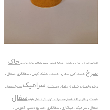
خاک
آشنایی
آموزش
اخبار ، گردشگری ، صنایع دستی ، تولید
بشقاب
تولید
تولیدی
سرخ
خشک کرن سفال ، خشک ، خشک کردن ، سفالگری ، سفال ،
سرامیک
زیر لعابی
دوغاب
راهنمایی
رنگدانه
ست گلدان
سرامیک ، سفال ،
سفال
پتینه کاری ، کار در خانه ، فروش محصولات ، تولید پتینه ، هنر_پتینه
سفال ، سرامیک ، میناکاری ، سفالگری ، صنایع دستی ، آموزش ،