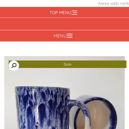
Alexa web rank
Ski
TOP MENU
t
conten
MENU
Sale!