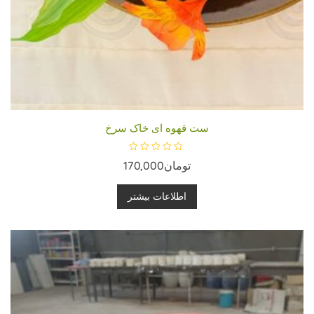
ست قهوه ای خاک سرخ
ا
تومان
170,000
م
ت
ی
ا
اطلاعات بیشتر
ز
0
ا
ز
5