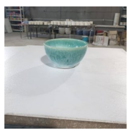
ا
ز
5