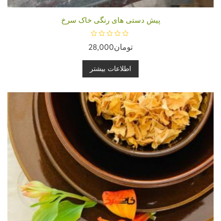
پیش دستی های رنگی خاک سرخ
ا
تومان
28,000
م
ت
ی
ا
اطلاعات بیشتر
ز
0
ا
ز
5