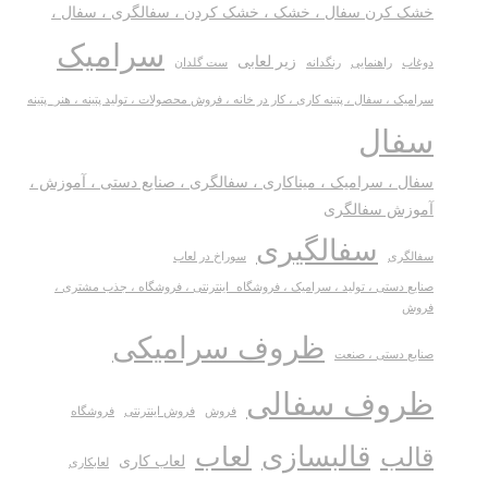
خشک کرن سفال ، خشک ، خشک کردن ، سفالگری ، سفال ،
سرامیک
زیر لعابی
دوغاب
راهنمایی
رنگدانه
ست گلدان
سرامیک ، سفال ، پتینه کاری ، کار در خانه ، فروش محصولات ، تولید پتینه ، هنر_پتینه
سفال
سفال ، سرامیک ، میناکاری ، سفالگری ، صنایع دستی ، آموزش ،
آموزش سفالگری
سفالگیری
سفالگری
سوراخ در لعاب
صنایع دستی ، تولید ، سرامیک ، فروشگاه_اینترنتی ، فروشگاه ، جذب مشتری ،
فروش
ظروف سرامیکی
صنایع دستی ، صنعت
ظروف سفالی
فروش
فروش اینترنتی
فروشگاه
قالبسازی
لعاب
قالب
لعاب کاری
لعابکاری