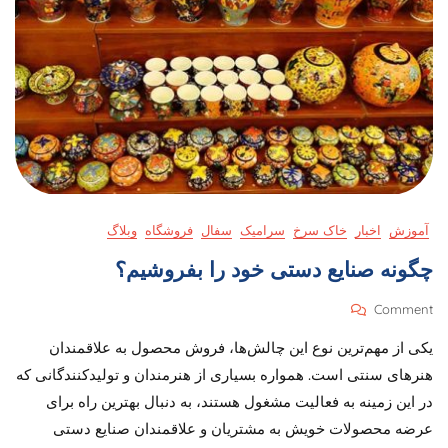
آموزش
اخبار
خاک سرخ
سرامیک
سفال
فروشگاه
وبلاگ
چگونه صنایع دستی خود را بفروشیم؟
On
Comment
چگونه
یکی از مهم‌ترین نوع این چالش‌‌ها، فروش محصول به علاقمندان
صنایع
دستی
هنرهای سنتی است. همواره بسیاری از هنرمندان و تولیدکنندگانی که
خود
در این زمینه به فعالیت مشغول هستند، به دنبال بهترین راه برای
را
عرضه محصولات خویش به مشتریان و علاقمندان صنایع دستی
بفروشیم؟