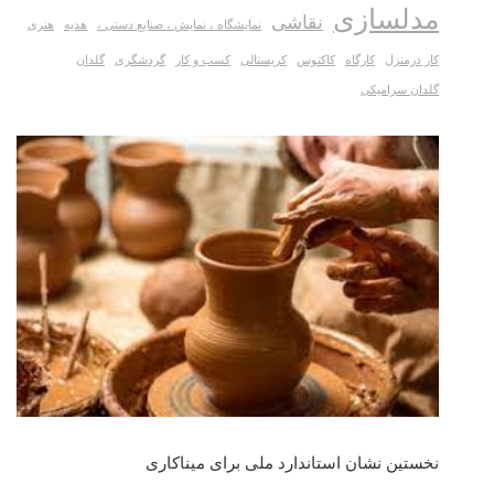
مدلسازی
نقاشی
نمایشگاه ، نمایش ، صنایع دستی ،
هدیه
هنری
کار درمنزل
کارگاه
کاکتوس
کریستالی
کسب و کار
گردشگری
گلدان
گلدان سرامیکی
نخستین نشان استاندارد ملی برای میناکاری