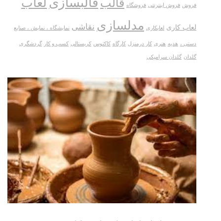
قالبسازی
لعاب
قالب
فروش
فروش اینترنتی
فروشگاه
مدلسازی
نقاشی
لعاب کاری
لعابکاری
نمایشگاه ، نمایش ، صنایع
دستی ،
هدیه
هنری
کار درمنزل
کارگاه
کاکتوس
کریستالی
کسب و کار
گردشگری
گلدان
گلدان سرامیکی