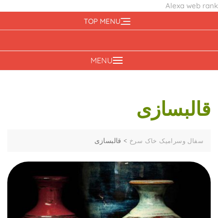
Alexa web rank
Ski
TOP MENU
t
conten
MENU
قالبسازی
>
قالبسازی
سفال وسرامیک خاک سرخ