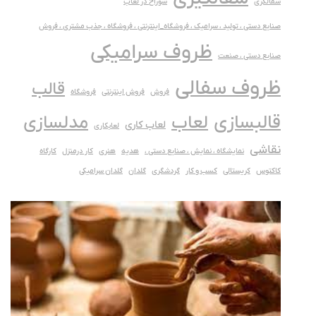
سفالگری
سوراخ در لعاب
صنایع دستی ، تولید ، سرامیک ، فروشگاه_اینترنتی ، فروشگاه ، جذب مشتری ، فروش
ظروف سرامیکی
صنایع دستی ، صنعت
ظروف سفالی
قالب
فروش
فروش اینترنتی
فروشگاه
قالبسازی
لعاب
مدلسازی
لعاب کاری
لعابکاری
نقاشی
نمایشگاه ، نمایش ، صنایع دستی ،
هدیه
هنری
کار درمنزل
کارگاه
کاکتوس
کریستالی
کسب و کار
گردشگری
گلدان
گلدان سرامیکی