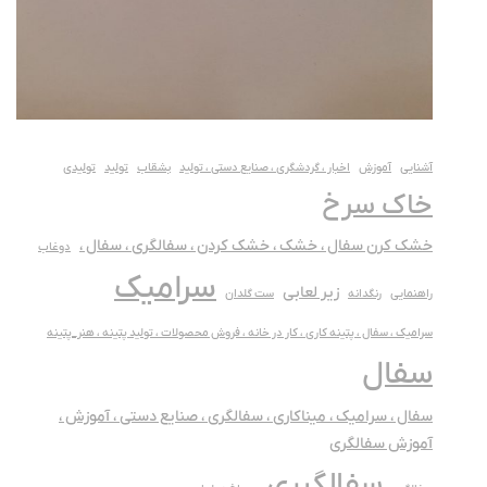
آشنایی
آموزش
اخبار ، گردشگری ، صنایع دستی ، تولید
بشقاب
تولید
تولیدی
خاک سرخ
خشک کرن سفال ، خشک ، خشک کردن ، سفالگری ، سفال ،
دوغاب
سرامیک
زیر لعابی
راهنمایی
رنگدانه
ست گلدان
سرامیک ، سفال ، پتینه کاری ، کار در خانه ، فروش محصولات ، تولید پتینه ، هنر_پتینه
سفال
سفال ، سرامیک ، میناکاری ، سفالگری ، صنایع دستی ، آموزش ،
آموزش سفالگری
سفالگیری