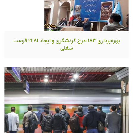
بهره‌برداری ١٨٣ طرح گردشگری و ایجاد ٢٢٨١ فرصت
شغلی