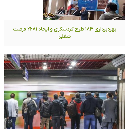
بهره‌برداری ١٨٣ طرح گردشگری و ایجاد ٢٢٨١ فرصت
شغلی