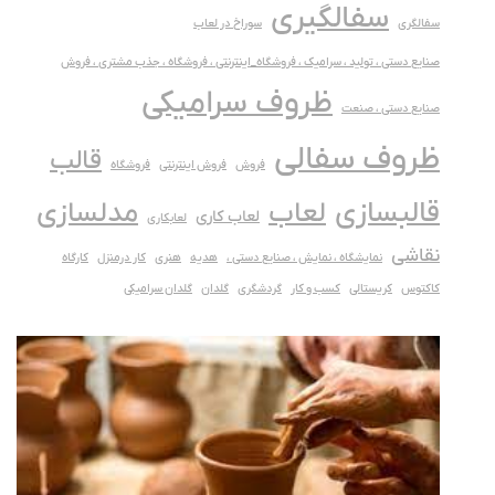
سفالگیری
سفالگری
سوراخ در لعاب
صنایع دستی ، تولید ، سرامیک ، فروشگاه_اینترنتی ، فروشگاه ، جذب مشتری ، فروش
ظروف سرامیکی
صنایع دستی ، صنعت
ظروف سفالی
قالب
فروش
فروش اینترنتی
فروشگاه
قالبسازی
لعاب
مدلسازی
لعاب کاری
لعابکاری
نقاشی
نمایشگاه ، نمایش ، صنایع دستی ،
هدیه
هنری
کار درمنزل
کارگاه
کاکتوس
کریستالی
کسب و کار
گردشگری
گلدان
گلدان سرامیکی