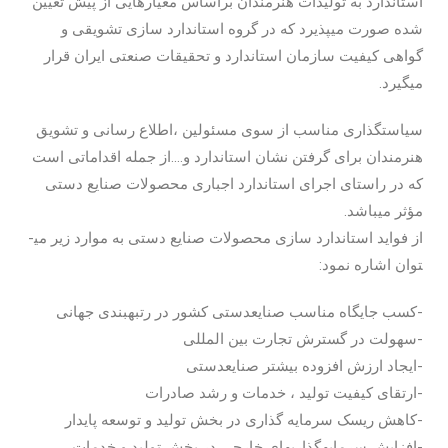
استاندارد به تولیدات هنرمندان براساس معیارهایی از پیش تعیین
شده صورت می­پذیرد که در گروه استاندارد سازی تشویقی و
گواهی کیفیت سازمان استاندارد و تحقیقات صنعتی ایران قرار
می­گیرد.
سیاستگذاری مناسب از سوی مسئولین ،اطلاع رسانی و تشویق
هنرمندان برای گرفتن نشان استاندارد و….از جمله اقداماتی است
که در راستای اجرای استاندارد اجباری محصولات صنایع ­دستی
مؤثر می­باشد.
از فواید استاندارد سازی محصولات صنایع دستی به موارد زیر می­
توان اشاره نمود:
-کسب جایگاه مناسب صنایع­دستی کشور در رتبه­بندی جهانی
-سهولت در گسترش تجارت بین المللی
-ایجاد ارزش افزوده بیشتر صنایع­دستی
-ارتقای کیفیت تولید ، خدمات و رشد صادرات
-کاهش ریسک سرمایه گذاری در بخش تولید و توسعه پایدار
-افزایش سرمایه­گذاری­های خارجی در بخش تولید و خدمات