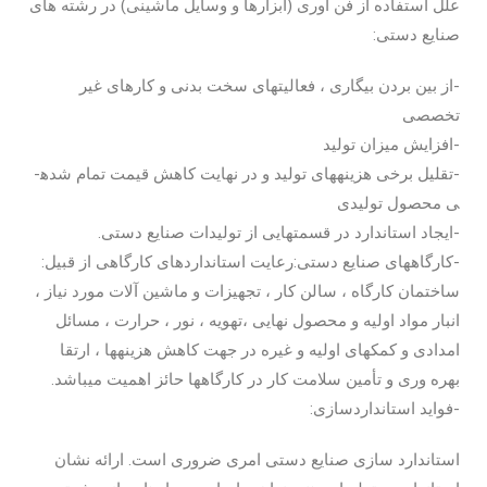
علل استفاده از فن آوری (ابزارها و وسایل ماشینی) در رشته­ های
صنایع ­دستی:
-از بین بردن بیگاری ، فعالیتهای سخت بدنی و کارهای غیر
تخصصی
-افزایش میزان تولید
-تقلیل برخی هزینه­های تولید و در نهایت کاهش قیمت تمام شده­
ی محصول تولیدی
-ایجاد استاندارد در قسمت­هایی از تولیدات صنایع­ دستی.
-کارگاه­های صنایع ­دستی:رعایت استانداردهای کارگاهی از قبیل:
ساختمان کارگاه ، سالن کار ، تجهیزات و ماشین آلات مورد نیاز ،
انبار مواد اولیه و محصول نهایی ،تهویه ، نور ، حرارت ، مسائل
امدادی و کمک­های اولیه و غیره در جهت کاهش هزینه­ها ، ارتقا
بهره وری و تأمین سلامت کار در کارگاه­ها حائز اهمیت می­باشد.
-فواید استانداردسازی:
استاندارد سازی صنایع­ دستی امری ضروری است. ارائه نشان