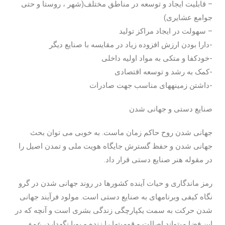
– قابلیت ایجاد و توسعه در مناطق مختلف(شهر ، روستا و حتی
جوامع عشایری)
– سهولت در ایجاد مراکز تولید
-دارا بودن ارزش افزوده زیاد در مقایسه با صنایع دیگر
-خودکفا و متکی به مواد اولیه داخلی
-کمک به رشد و توسعه اقتصادی
-داشتن زمینه­های مناسب جهت صادرات
صنایع­ دستی و جهانی شدن
جهانی شدن روح حاکم زمان ماست. به خوبی می توان بحث
جهانی شدن و حفظ گسترش جایگاه هویت ملی و تمدن اصیل را
در مقوله هنر صنایع­ دستی قرار داد.
رمز ماندگاری و حیات آینده کشورها در روند جهانی شدن در گرو
نگاه کیفی وبرنامه­ای به صنایع­ دستی است. مولود فرآیند جهانی
شدن حرکت به سمت یکپارچگی زندگی بشری است و آنچه که در
این فضا می­تواند اصالت و قومیت­ها را زنده و پویا نگه­دارد، عمق