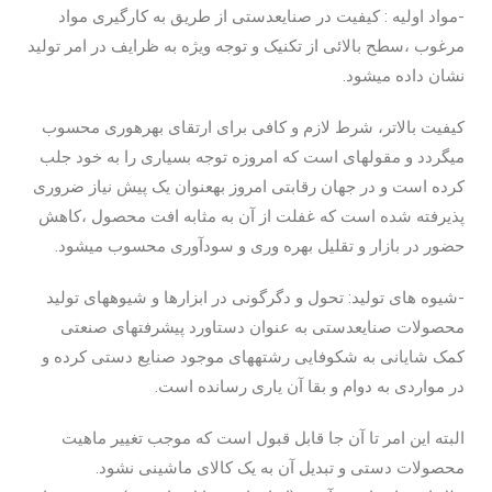
-مواد اولیه : کیفیت در صنایع­دستی از طریق به­ کارگیری مواد
مرغوب ،سطح بالائی از تکنیک و توجه ویژه به ظرایف در امر تولید
نشان داده می­شود.
کیفیت بالاتر، شرط لازم و کافی برای ارتقای بهره­وری محسوب
می­گردد و مقوله­ای است که امروزه توجه بسیاری را به خود جلب
کرده است و در جهان رقابتی امروز به­عنوان یک پیش نیاز ضروری
پذیرفته شده است که غفلت از آن به مثابه افت محصول ،کاهش
حضور در بازار و تقلیل بهره وری و سودآوری محسوب می­شود.
-شیوه ­های تولید: تحول و دگرگونی در ابزارها و شیوه­های تولید
محصولات صنایع­دستی به عنوان دستاورد پیشرفت­های صنعتی
کمک شایانی به شکوفایی رشته­های موجود صنایع­ دستی کرده و
در مواردی به دوام و بقا آن یاری رسانده است.
البته این امر تا آن جا قابل قبول است که موجب تغییر ماهیت
محصولات دستی و تبدیل آن به یک کالای ماشینی نشود.