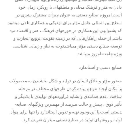
دادن به هنر و فرهنگ محلی و منطقه­ای با رویکرد زمان خود
است.امروزه صنایع دستی به عنوان میراث مشترک بشری در
سطح بین المللی عامل مؤثر برای نزدیکی و همکاری تلقی می­شود
که پشتوانه­ی این همکاری در حوزه­های فرهنگ ، هنر و اقتصاد می­
باشد. از جمله راهکارهایی که در زمینه تقویت ،ترویج ،تجارت و
توسعه صنایع دستی مؤثر می­باشدتوجه به نیاز و زیبایی شناسی
ویژه جامعه امروز می­باشد.
صنایع ­دستی و استاندارد
حضور مؤثر و خلاق انسان در تولید و شکل بخشیدن به محصولات
و امکان ایجاد تنوع و پیاده کردن طرح­های مختلف در مرحله
ساخت ،عدم همانندی و تشابه فرآورده­های تولیدی با یکدیگر و
تأثیر ذوق ، بینش و حالت هنرمند از مهمترین ویژگی­های صنایع­
دستی است.با این وجود تهیه و تدوین استاندارد را تنها برای مواد
اولیه و روش­های تولید در صنایع ­دستی می­توان تعریف کرد.