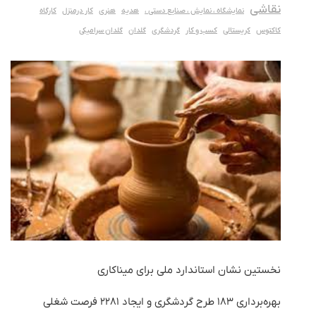
نقاشی
نمایشگاه ، نمایش ، صنایع دستی ،
هدیه
هنری
کار درمنزل
کارگاه
کاکتوس
کریستالی
کسب و کار
گردشگری
گلدان
گلدان سرامیکی
نخستین نشان استاندارد ملی برای میناکاری
بهره‌برداری ١٨٣ طرح گردشگری و ایجاد ٢٢٨١ فرصت شغلی