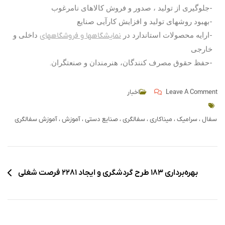
-جلوگیری از تولید ، صدور و فروش کالاهای نامرغوب
-بهبود روش­های تولید و افزایش کارآیی صنایع
-ارایه محصولات استاندارد در
نمایشگاه­ها و فروشگاه­های
داخلی و
خارجی
-حفظ حقوق مصرف کنندگان، هنرمندان و صنعتگران.
Leave A Comment
اخبار
سفال ، سرامیک ، میناکاری ، سفالگری ، صنایع دستی ، آموزش ، آموزش سفالگری
بهره‌برداری ١٨٣ طرح گردشگری و ایجاد ٢٢٨١ فرصت شغلی