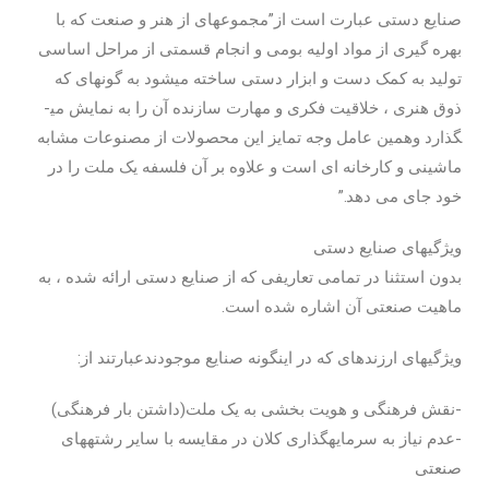
صنایع دستی عبارت است از”مجموعه­ای از هنر و صنعت که با
بهره گیری از مواد اولیه بومی و انجام قسمتی از مراحل اساسی
تولید به کمک دست و ابزار دستی ساخته می­شود به گونه­ای که
ذوق هنری ، خلاقیت فکری و مهارت سازنده آن را به نمایش می­
گذارد وهمین عامل وجه تمایز این محصولات از مصنوعات مشابه
ماشینی و کارخانه­ ای است و علاوه بر آن فلسفه یک ملت را در
خود جای می دهد.”
ویژگی­های صنایع­ دستی
بدون استثنا در تمامی تعاریفی که از صنایع­ دستی ارائه شده ، به
ماهیت صنعتی آن اشاره شده است.
ویژگی­های ارزنده­ای که در اینگونه صنایع موجودندعبارتند از:
-نقش فرهنگی و هویت بخشی به یک ملت(داشتن بار فرهنگی)
-عدم نیاز به سرمایه­گذاری کلان در مقایسه با سایر رشته­های
صنعتی