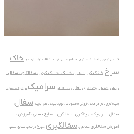
خاک
آشنایی
آموزش
اخبار ، گردشگری ، صنایع دستی ، تولید
بشقاب
تولید
تولیدی
سرخ
خشک کرن سفال ، خشک ، خشک کردن ، سفالگری ، سفال ،
سرامیک
زیر لعابی
دوغاب
راهنمایی
رنگدانه
ست گلدان
سرامیک ، سفال ،
سفال
پتینه کاری ، کار در خانه ، فروش محصولات ، تولید پتینه ، هنر_پتینه
سفال ، سرامیک ، میناکاری ، سفالگری ، صنایع دستی ، آموزش ،
سفالگیری
آموزش سفالگری
سفالگری
سوراخ در لعاب
صنایع دستی ،