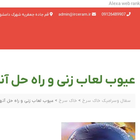
Alexa web rank
09126489907
admin@irceram.ir
قم جاده جعفریه شهرک دامشه
عیوب لعاب زنی و راه حل آنه
سفال وسرامیک خاک سرخ
>
خاک سرخ
>
عیوب لعاب زنی و راه حل آنها