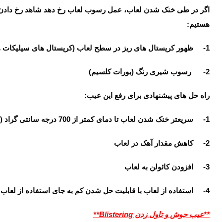
اگر در طی خنک شدن لعاب، عمل رسوب لعاب رخ دهد شاهد رخ دادن پ
هستیم:
1- ظهور کریستال های ریز در سطح لعاب (کریستال های سیلیکات های کلسیم، روی و …)
2- رسوب شیری رنگ (بورات کلسیم)
راه حل های پیشنهادی برای رفع این عیب:
1- سریعتر خنک شدن لعاب تا دمای کمتر از 700 درجه سانتی گراد (به عبارت دیگر وقتی که لعاب در حالت نیمه مذاب قرار داشته باشند)
2- کاهش مقدار آهک در لعاب
3- افزودن کائولن به لعاب
4- استفاده از لعاب با قابلیت حل شدن کم به جای استفاده از لعاب های بدون سرب
**عیب جوش و تاول زدن
Blistering
**