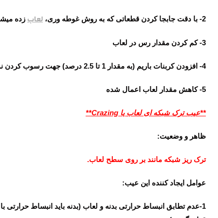
2- با دقت جابجا کردن قطعاتی که به روش غوطه وری،
لعاب
زده میشو
3- کم کردن مقدار رس در لعاب
4- افزودن کربنات باریم (به مقدار 1 تا 2.5 درصد) جهت رسوب کردن نمک های محلول
5- کاهش مقدار لعاب اعمال شده
**عیب ترک شبکه ای لعاب یا
Crazing
**
ظاهر و وضعیت:
ترک ریز شبکه مانند بر روی سطح لعاب.
عوامل ایجاد کننده این عیب:
1-عدم تطابق انبساط حرارتی بدنه و لعاب (بدنه باید انبساط حرارتی با